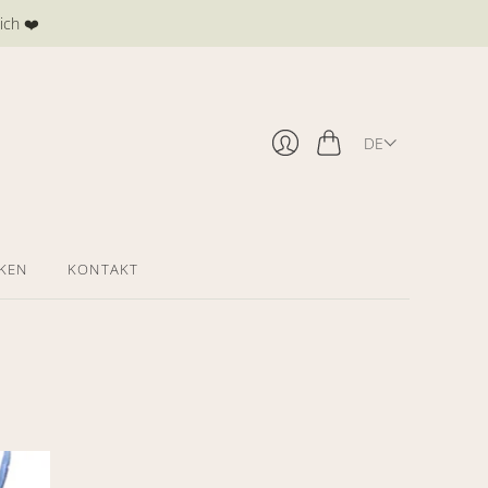
ich ❤️
DE
Warenkorb
Anmelden
KEN
KONTAKT