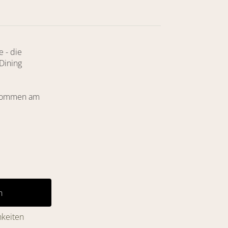
 - die
Dining
 kommen am
hkeiten