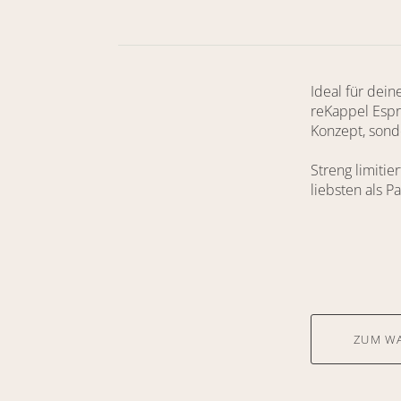
Ideal für dei
reKappel Esp
Konzept, sonde
Streng limitie
liebsten als Pa
ZUM W