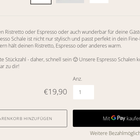
nen Ristretto oder Espresso oder auch
wunderbar für deine Gäste
resso
Schale ist nicht nur stylisch und passt perfekt in dein
Fine-
rn hält deinen Ristretto,
Espresso oder anderes warm.
rte Stückzahl - daher, schnell sein 🙂
Unsere Espresso Schalen
ar zu dir!
Anz.
€19,90
ARENKORB HINZUFÜGEN
Weitere Bezahlmöglic