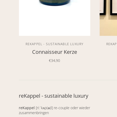
REKAPPEL - SUSTAINABLE LUXURY
REKAP
Connaisseur Kerze
€34,90
reKappel - sustainable luxury
reKappel
[ri:ˈkʌp(ə)l] re-couple oder wieder
zusammenbringen