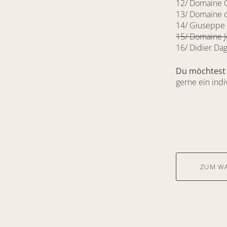
12/ Domaine C
13/ Domaine d
14/ Giuseppe M
15/ Domaine J
16/ Didier Da
Du möchtest 
gerne ein ind
ZUM W