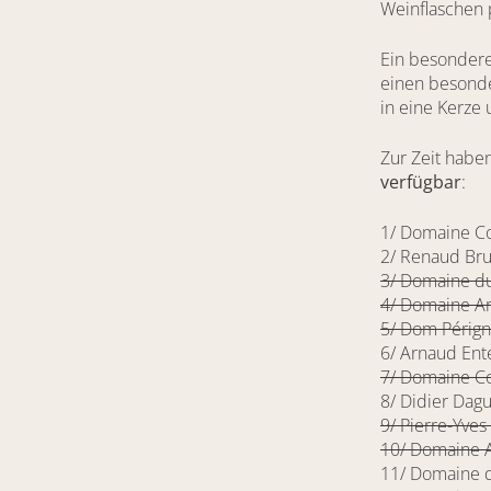
Weinflaschen 
Ein besondere
einen besonde
in eine Kerze
Zur Zeit habe
verfügbar
:
1/ Domaine Co
2/ Renaud Bru
3/ Domaine du
4/ Domaine A
5/ Dom Pérign
6/ Arnaud Ent
7/ Domaine C
8/ Didier Dagu
9/ Pierre-Yve
10/ Domaine A
11/ Domaine d