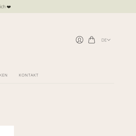
ich ❤️
DE
Warenkorb
Anmelden
KEN
KONTAKT