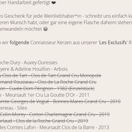
per Handarbeit gefertigt ❤️
s Geschenk für jede Weinliebhaber*in - schreibt uns einfach k
ren Wunsch habt, oder gar eine eigene Flasche daheim stehen,
 umwandeln möchtet 😀
n wir
folgende
Connaisseur Kerzen aus unserer '
Les Exclusifs
' 
che-Dury - Auxey-Duresses
yere & Adeline Houillon - Arbois
 Clos de Tart - Clos de Tart Grand Cru Monopole
rmand Rousseau - Clos de La Roche Grand Cru
on - Cuvée Dom Pérignon - 1982 (Einzelstück)
e - Meursault 1er Cru La Goutte D'Or - 2011
omte Georges de Vogüé - Bonnes-Mares Grand Cru - 2010
eneau - Silex
s Colin-Morey - Corton Charlemagne Grand Cru - 2019
rlaud - Clos de la Roche Grand Cru - 2019
es Comtes Lafon - Meursault Clos de la Barre - 2013