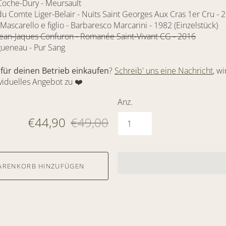
oche-Dury - Meursault
u Comte Liger-Belair - Nuits Saint Georges Aux Cras 1er Cru - 
ascarello e figlio - Barbaresco Marcarini - 1982 (Einzelstück)
ean-Jaques Confuron - Romanée Saint-Vivant CG - 2016
gueneau - Pur Sang
für deinen Betrieb einkaufen
?
Schreib' uns eine Nachricht
, w
ividuelles Angebot zu
❤️
Anz.
€44,90
€49,00
ARENKORB HINZUFÜGEN