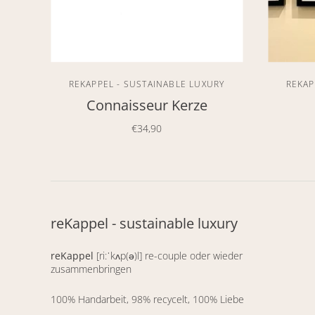
REKAPPEL - SUSTAINABLE LUXURY
REKAP
Connaisseur Kerze
€34,90
reKappel - sustainable luxury
reKappel
[ri:ˈkʌp(ə)l] re-couple oder wieder
zusammenbringen
100% Handarbeit, 98% recycelt, 100% Liebe