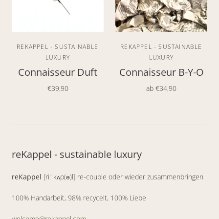
REKAPPEL - SUSTAINABLE
REKAPPEL - SUSTAINABLE
LUXURY
LUXURY
Connaisseur Duft
Connaisseur B-Y-O
€39,90
ab
€34,90
reKappel - sustainable luxury
reKappel
[ri:ˈkʌp(ə)l] re-couple oder wieder zusammenbringen
100% Handarbeit, 98% recycelt, 100% Liebe
welcome@rekappel.com